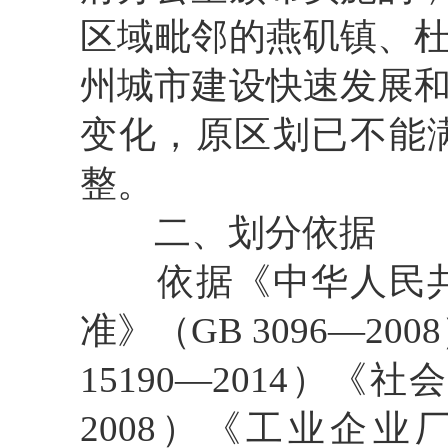
区域毗邻的燕矶镇、
州
城市
建设快速
发展
变化，
原
区划已不能
整。
二、
划分依据
依据
《中华人民
准》（GB 3096
—
20
15190
—
2014）《社
2008）《工业企